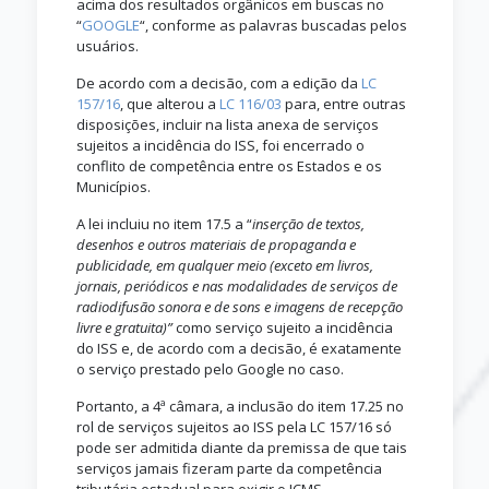
acima dos resultados orgânicos em buscas no
“
GOOGLE
“, conforme as palavras buscadas pelos
usuários.
De acordo com a decisão, com a edição da
LC
157/16
, que alterou a
LC 116/03
para, entre outras
disposições, incluir na lista anexa de serviços
sujeitos a incidência do ISS, foi encerrado o
conflito de competência entre os Estados e os
Municípios.
A lei incluiu no item 17.5 a “
inserção de textos,
desenhos e outros materiais de propaganda e
publicidade, em qualquer meio (exceto em livros,
jornais, periódicos e nas modalidades de serviços de
radiodifusão sonora e de sons e imagens de recepção
livre e gratuita)”
como serviço sujeito a incidência
do ISS e, de acordo com a decisão, é exatamente
o serviço prestado pelo Google no caso.
Portanto, a 4ª câmara, a inclusão do item 17.25 no
rol de serviços sujeitos ao ISS pela LC 157/16 só
pode ser admitida diante da premissa de que tais
serviços jamais fizeram parte da competência